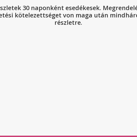
észletek 30 naponként esedékesek.
Megrendel
zetési kötelezettséget von maga után mindhá
részletre.