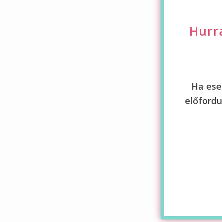
Hurr
Ha ese
előford