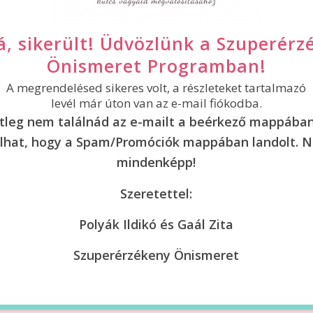
á, sikerült! Üdvözlünk a Szuperérz
Önismeret Programban!
A megrendelésed sikeres volt, a részleteket tartalmazó
levél már úton van az e-mail fiókodba.
tleg nem találnád az e-mailt a beérkező mappában
ulhat, hogy a Spam/Promóciók mappában landolt. 
mindenképp!
Szeretettel:
Polyák Ildikó és Gaál Zita
Szuperérzékeny Önismeret