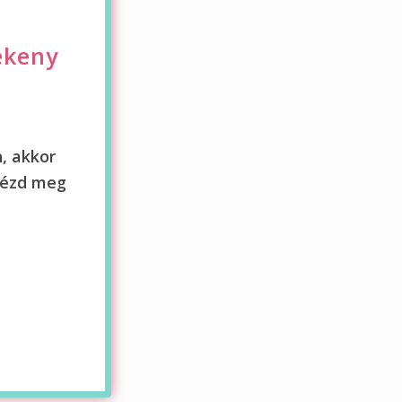
ékeny
, akkor
Nézd meg