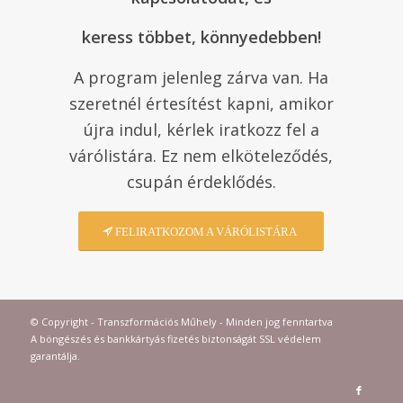
keress többet, könnyedebben!
A program jelenleg zárva van. Ha
szeretnél értesítést kapni, amikor
újra indul, kérlek iratkozz fel a
várólistára. Ez nem elköteleződés,
csupán érdeklődés.
FELIRATKOZOM A VÁRÓLISTÁRA
© Copyright - Transzformációs Műhely - Minden jog fenntartva
A böngészés és bankkártyás fizetés biztonságát SSL védelem
garantálja.