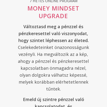
7 HETES ONLINE PROGRAM
MONEY MINDSET
UPGRADE
Változtasd meg a pénzzel és
pénzkeresettel való viszonyodat,
hogy szintet léphessen az életed.
Cselekedeteinket önazonosságunk
vezényli. Ha megváltozik az a kép,
ahogy a pénzzel és pénzkeresettel
kapcsolatban önmagadra nézel,
olyan dolgokra válhatsz képessé,
melyek korábban elérhetetlennek
tűntek.
Emeld új szintre pénzzel való
kapcsolatodat, és