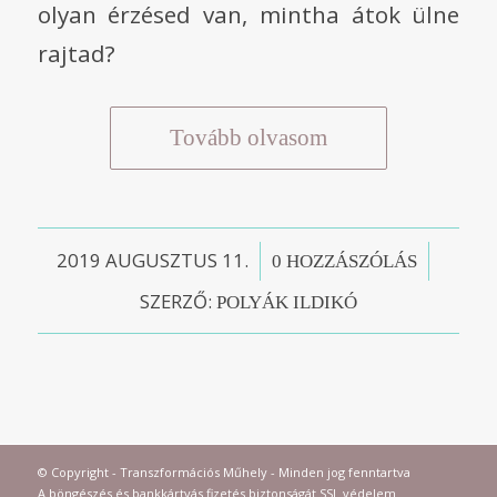
olyan érzésed van, mintha átok ülne
rajtad?
Tovább olvasom
2019 AUGUSZTUS 11.
/
/
0 HOZZÁSZÓLÁS
SZERZŐ:
POLYÁK ILDIKÓ
© Copyright - Transzformációs Műhely - Minden jog fenntartva
A böngészés és bankkártyás fizetés biztonságát SSL védelem