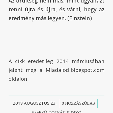
Az őrültség nem más, mint ugyanazt
tenni újra és újra, és várni, hogy az
eredmény más legyen. (Einstein)
A cikk eredetileg 2014 márciusában
jelent meg a Miadalod.blogspot.com
oldalon
2019 AUGUSZTUS 23.
/
/
0 HOZZÁSZÓLÁS
SZERZŐ:
POLYÁK ILDIKÓ