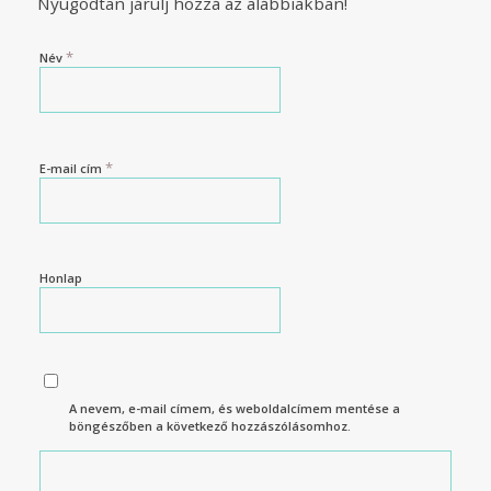
Nyugodtan járulj hozzá az alábbiakban!
*
Név
*
E-mail cím
Honlap
A nevem, e-mail címem, és weboldalcímem mentése a
böngészőben a következő hozzászólásomhoz.