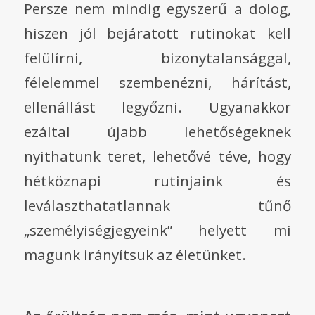
Persze nem mindig egyszerű a dolog,
hiszen jól bejáratott rutinokat kell
felülírni, bizonytalansággal,
félelemmel szembenézni, hárítást,
ellenállást legyőzni. Ugyanakkor
ezáltal újabb lehetőségeknek
nyithatunk teret, lehetővé téve, hogy
hétköznapi rutinjaink és
leválaszthatatlannak tűnő
„személyiségjegyeink” helyett mi
magunk irányítsuk az életünket.