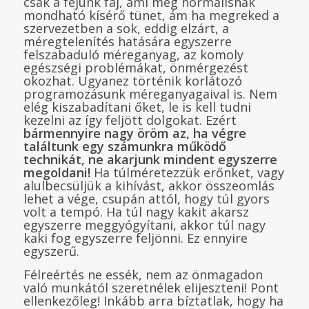
csak a fejünk fáj, ami még normálisnak
mondható kísérő tünet, ám ha megreked a
szervezetben a sok, eddig elzárt, a
méregtelenítés hatására egyszerre
felszabaduló méreganyag, az komoly
egészségi problémákat, önmérgezést
okozhat. Ugyanez történik korlátozó
programozásunk méreganyagaival is. Nem
elég kiszabadítani őket, le is kell tudni
kezelni az így feljött dolgokat. Ezért
bármennyire nagy öröm az, ha végre
találtunk egy számunkra működő
technikát, ne akarjunk mindent egyszerre
megoldani!
Ha túlméretezzük erőnket, vagy
alulbecsüljük a kihívást, akkor összeomlás
lehet a vége, csupán attól, hogy túl gyors
volt a tempó. Ha túl nagy kakit akarsz
egyszerre meggyógyítani, akkor túl nagy
kaki fog egyszerre feljönni. Ez ennyire
egyszerű.
Félreértés ne essék, nem az önmagadon
való munkától szeretnélek elijeszteni! Pont
ellenkezőleg! Inkább arra bíztatlak, hogy ha