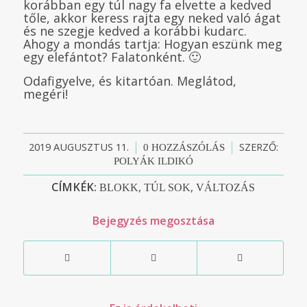
korábban egy túl nagy fa elvette a kedved
tőle, akkor keress rajta egy neked való ágat
és ne szegje kedved a korábbi kudarc.
Ahogy a mondás tartja: Hogyan eszünk meg
egy elefántot? Falatonként. 🙂
Odafigyelve, és kitartóan. Meglátod,
megéri!
2019 AUGUSZTUS 11.
/
/
SZERZŐ:
0 HOZZÁSZÓLÁS
POLYÁK ILDIKÓ
CÍMKÉK:
,
,
BLOKK
TÚL SOK
VÁLTOZÁS
Bejegyzés megosztása