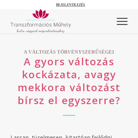
BEJELENTKEZÉS
A VÁLTOZÁS TÖRVÉNYSZERŰSÉGEI
A gyors változás
kockázata, avagy
mekkora változást
bírsz el egyszerre?
Lassan, türelmesen, kitartóan fejlődni.