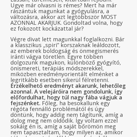
Ugye már olvasni is rémes? Mert ha már
rászántuk magunkat a gyógyulásra, a
változásra, akkor azt legtöbbször MOST
AZONNAL AKARJUK. Gondoltad volna, hogy
ez fokozott kockázattal jár?
Végre divat lett magunkkal foglalkozni. Bár
a klasszikus „spiri” korszaknak leáldozott,
az emberek boldogság és önmegismerés
iránti vágya töretlen. Egyre többen
dolgozunk magukon, különböző gyógyító,
önismereti, terápiás módszerekkel,
miközben eredményorientált elménket a
legritkább esetben sikerül félretenni.
Érzékelhető eredményt akarunk, lehetőleg
azonnal. A velejáróira nem gondolunk, így
előfordulhat, hogy túl nagy fába vágjuk a
fejszénket.
Főleg, ha besokallunk egy
régóta fennálló problémától és úgy
döntünk, hogy addig nem tágítunk, amíg a
dolog meg nem oldódik. Így voltam ezzel
sokáig én is, amíg a saját bőrömön meg
nem tapasztaltam, hogy milyen az, amikor