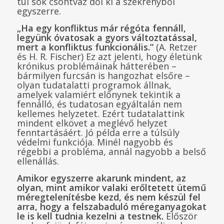
túl sok csontváz dől ki a szekrényből
egyszerre.
„Ha egy konfliktus már régóta fennáll,
legyünk óvatosak a gyors változtatással,
mert a konfliktus funkcionális.”
(A. Retzer
és H. R. Fischer) Ez azt jelenti, hogy életünk
krónikus problémáinak hátterében –
bármilyen furcsán is hangozhat elsőre –
olyan tudatalatti programok állnak,
amelyek valamiért előnynek tekintik a
fennálló, és tudatosan egyáltalán nem
kellemes helyzetet. Ezért tudatalattink
mindent elkövet a meglévő helyzet
fenntartásáért. Jó példa erre a túlsúly
védelmi funkciója. Minél nagyobb és
régebbi a probléma, annál nagyobb a belső
ellenállás.
Amikor egyszerre akarunk mindent, az
olyan, mint amikor valaki erőltetett ütemű
méregtelenítésbe kezd, és nem készül fel
arra, hogy a felszabaduló méreganyagokat
le is kell tudnia kezelni a testnek.
Először